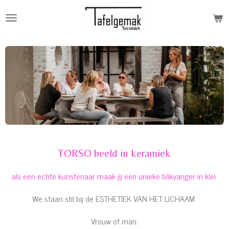
Ga
direct
naar
de
hoofdinhoud
TORSO beeld in keramiek
als een echte kunstenaar maak jij een unieke blikvanger in klei
We staan stil bij de ESTHETIEK VAN HET LICHAAM
Vrouw of man.